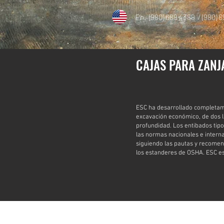
Ph. (980) 689 4388 / (980) 
CAJAS PARA ZANJ
ESC ha desarrollado completame
excavación económico, de dos l
profundidad. Los entibados tipo
las normas nacionales e interna
siguiendo las pautas y recome
los estanderes de OSHA. ESC esc