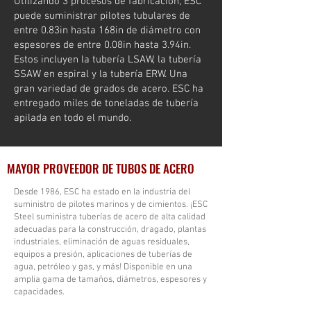
Utilizando 3 procesos de fabricación, ESC
puede suministrar pilotes tubulares de
entre 0.83in hasta 168in de diámetro con
espesores de entre 0.08in hasta 3.94in.
Estos incluyen la tubería LSAW, la tubería
SSAW en espiral y la tubería ERW. Una
gran variedad de grados de acero. ESC ha
entregado miles de toneladas de tubería
apilada en todo el mundo.
MAYOR PROVEEDOR DE TUBOS DE ACERO
Desde 1986, ESC ha estado en la industria del
suministro de pilotes marinos y de cimientos. ¡ESC
Steel suministra tuberías de acero de alta calidad
adecuadas para la construcción, dragado, plantas
industriales, eliminación de aguas residuales,
equipos a presión, aplicaciones de tuberías de
agua, petróleo y gas, y más! Disponible en una
amplia gama de tamaños, diámetros, espesores y
capacidades.