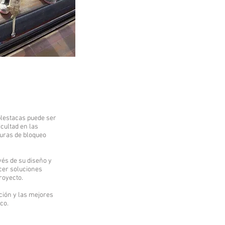
blestacas puede ser
ficultad en las
turas de bloqueo
és de su diseño y
ecer soluciones
royecto.
ción y las mejores
co.