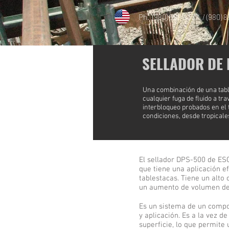
Ph. (980) 689 4388 / (980) 
SELLADOR DE
Una combinación de una tabl
cualquier fuga de fluido a tr
interbloqueo probados en el 
condiciones, desde tropicale
El sellador DPS-500 de ESC
que tiene una aplicación e
tablestacas. Tiene un alto
un aumento de volumen de
Es un sistema de un compo
y aplicación. Es a la vez d
superficie, lo que permite 