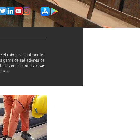
e eliminar virtualmente
una gama de selladores de
lados en frío en diversas
rinas.