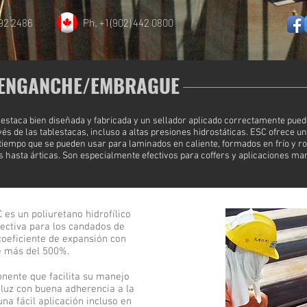
892 2486
Ph. +1 (902) 442 0800
 ENGANCHE/EMBRAGUE
estaca bien diseñada y fabricada y un sellador aplicado correctamente pued
avés de las tablestacas, incluso a altas presiones hidrostáticas. ESC ofrece 
tiempo que se pueden usar para laminados en caliente, formados en frío y ro
s hasta árticas. Son especialmente efectivos para coffers y aplicaciones ma
 es un poliuretano hidrofílico
fectiva para los candados de
 coeficiente de expansión con
 más del 500%.
nente que facilita su manejo
e luz con buena adherencia a la
una fácil aplicación incluso en