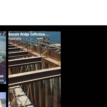
Bascule Bridge Cofferdam
Australia
dam
sia