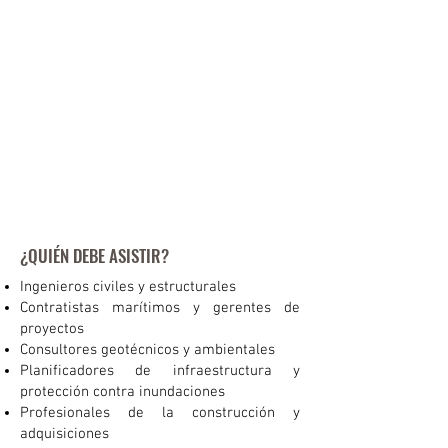
generación para mejorar la
estanqueidad.
Estudios de casos: ejemplos del
mundo real de proyectos de minería,
control de la contaminación, muros
divisorios y protección contra
inundaciones.
Costos y beneficios económicos:
un
desglose de las ventajas de inversión
y ahorro a largo plazo.
¿QUIÉN DEBE ASISTIR?
Ingenieros civiles y estructurales
Contratistas marítimos y gerentes de
proyectos
Consultores geotécnicos y ambientales
Planificadores de infraestructura y
protección contra inundaciones
Profesionales de la construcción y
adquisiciones