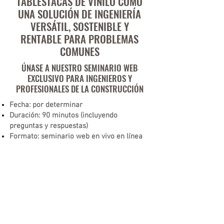
TABLESTACAS DE VINILO COMO
UNA SOLUCIÓN DE INGENIERÍA
VERSÁTIL, SOSTENIBLE Y
RENTABLE PARA PROBLEMAS
COMUNES
ÚNASE A NUESTRO SEMINARIO WEB
EXCLUSIVO PARA INGENIEROS Y
PROFESIONALES DE LA CONSTRUCCIÓN
Fecha: por determinar
Duración: 90 minutos (incluyendo
preguntas y respuestas)
Formato: seminario web en vivo en línea
¿POR QUÉ ASISTIR A ESTE SEMINARIO
WEB?
En la industria de la construcción civil
y marina actual,
Tablestacas de
vinilo
están revolucionando la forma