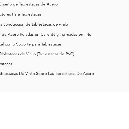
 Diseño de Tablestacas de Acero
ctores Para Tablestacas
a conducción de tablestacas de vinilo
as de Acero Roladas en Caliente y Formadas en Frío
al como Soporte para Tablestacas
lestacas de Vinilo (Tablestacas de PVC)
estacas
Tablestacas De Vinilo Sobre Las Tablestacas De Acero
info@escsteel.com
Bruce:
704 654 