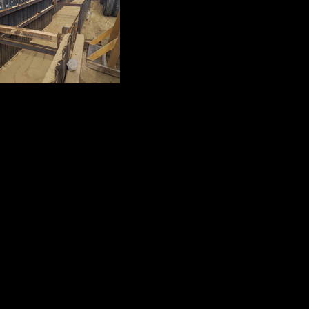
léctrica De Los Emiratos, Dubai