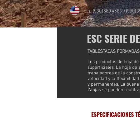
Ph. (980) 689 4388 / (980) 
ESC SERIE D
TABLESTACAS FORMADAS 
Los productos de hoja de
superficiales. La hoja de 
trabajadores de la constru
velocidad y la flexibilida
y permanentes. La buena d
Zanjas se pueden reutiliz
ESPECIFICACIONES T