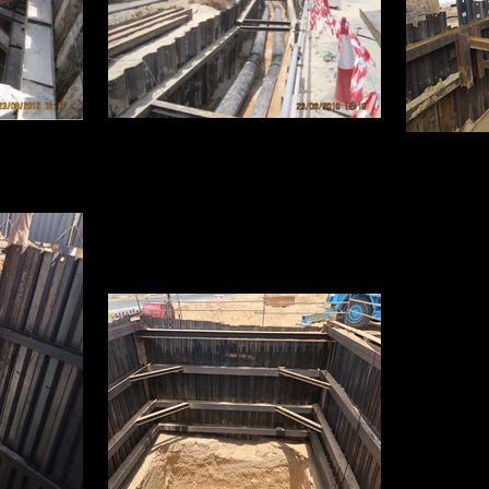
Obras De Entibación, EAU
EAU
Ingeniería E