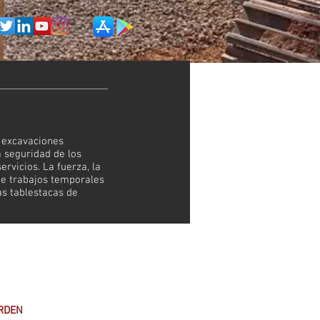
a excavaciones
a seguridad de los
rvicios. La fuerza, la
 de trabajos temporales
as tablestacas de
RDEN