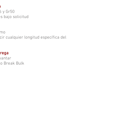
o
 y Gr50
s bajo solicitud
imo
ir cualquier longitud específica del
trega
vantar
 o Break Bulk
Catálogo De Entibación ESC