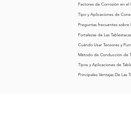
Factores de Corrosión en el
Tipo y Aplicaciones de Cone
Preguntas frecuentes sobre l
Fortalezas de Las Tablestac
Cuándo Usar Tensores y Punt
Método de Conducción de Tab
Tipos y Aplicaciones de Tabl
Principales Ventajas De Las 
20109 Knox Road,
Cornelius,
North Carolina 28031,USA