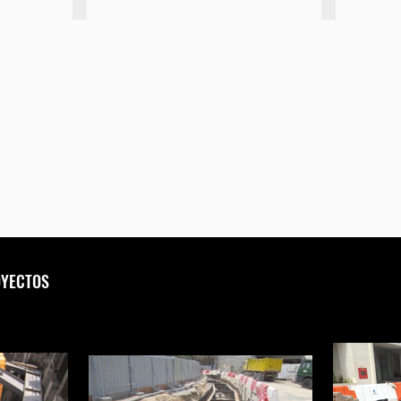
Serie T80
Serie T40
OYECTOS