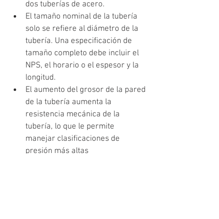
dos tuberías de acero.
El tamaño nominal de la tubería 
solo se refiere al diámetro de la 
tubería. Una especificación de 
tamaño completo debe incluir el 
NPS, el horario o el espesor y la 
longitud.
El aumento del grosor de la pared 
de la tubería aumenta la 
resistencia mecánica de la 
tubería, lo que le permite 
manejar clasificaciones de 
presión más altas
Para las tuberías de proceso, se 
le da más importancia al 
diámetro interno (ID) porque es el 
parámetro utilizado para los 
cálculos de dimensionamiento. El 