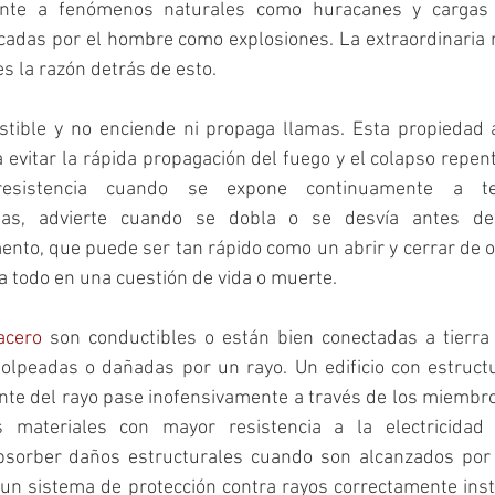
ente a fenómenos naturales como huracanes y cargas d
cadas por el hombre como explosiones. La extraordinaria r
es la razón detrás de esto.
stible y no enciende ni propaga llamas. Esta propiedad 
 evitar la rápida propagación del fuego y el colapso repen
esistencia cuando se expone continuamente a tem
as, advierte cuando se dobla o se desvía antes de 
nto, que puede ser tan rápido como un abrir y cerrar de oj
a todo en una cuestión de vida o muerte.
acero
 son conductibles o están bien conectadas a tierra
lpeadas o dañadas por un rayo. Un edificio con estructu
ente del rayo pase inofensivamente a través de los miembro
s materiales con mayor resistencia a la electricidad 
bsorber daños estructurales cuando son alcanzados por 
n un sistema de protección contra rayos correctamente inst