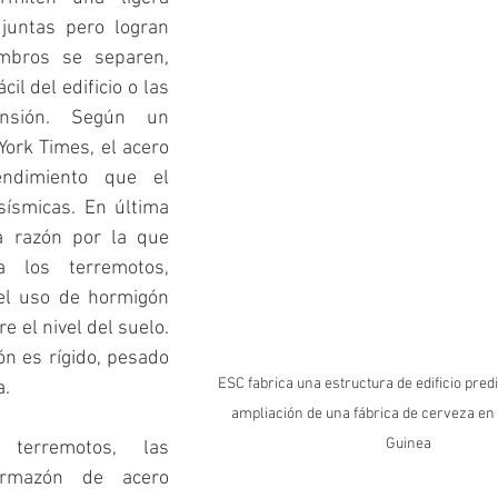
juntas pero logran 
mbros se separen, 
il del edificio o las 
nsión. Según un 
ork Times, el acero 
ndimiento que el 
ísmicas. En última 
a razón por la que 
 los terremotos, 
el uso de hormigón 
 el nivel del suelo. 
n es rígido, pesado 
ESC fabrica una estructura de edificio pred
a.
ampliación de una fábrica de cerveza en
Guinea
erremotos, las 
rmazón de acero 