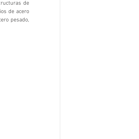
tructuras de 
cios de acero 
cero pesado
, 