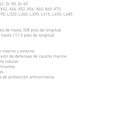
2, Gr 50, Gr 60
X42, X46, X52, X56, X60, X65, X70
90, L320, L360, L390, L415, L450, L485
Hoja De Datos
res de hasta 328 pies de longitud
 hasta 111.5 pies de longitud
e interno y externo
exión de defensas de caucho marino
ote tubular
tirantes
as
 de protección anticorrosiva
Dibujos