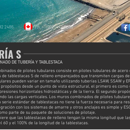
892 2486
Ph. +1 (902) 442 0800
RÍA S
NADO DE TUBERÍA Y TABLESTACA
inados de pilotes tubulares consiste en pilotes tubulares de acero
es de tablestacas S de relleno emparejados que transmiten cargas de 
bulares pueden variar en tamaño utilizando tuberías LSAW, SSAW y ER
s propósitos desde un punto de vista estructural, el primero es com
 presiones horizontales hidrostáticas y de la tierra. El segundo prop
iendo las cargas verticales. Los muros combinados de pilotes tubulare
erie estándar de tablestacas no tiene la fuerza necesaria para resi
egración con los sistemas de amarre y otros anclajes es simple y ES
omo parte de su paquete de soluciones de pilotaje.
iere que las tablestacas de relleno tengan la misma longitud que la
l 60 y el 100% de la longitud de la tablestacas.