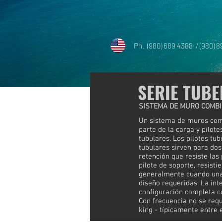
Ph. (980) 689 4388 / (980) 
SERIE TUBE
SISTEMA DE MURO COMBI
Un sistema de muros comb
parte de la carga y pilot
tubulares. Los pilotes tu
tubulares sirven para do
retención que resiste las
pilote de soporte, resist
generalmente cuando una s
diseño requeridas. La int
configuración completa c
Con frecuencia no se requ
king - típicamente entre e