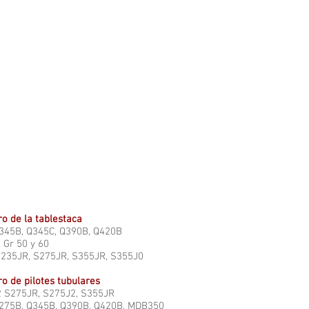
o de la tablestaca
Catálogo
345B, Q345C, Q390B, Q420B
 Gr 50 y 60
235JR, S275JR, S355JR, S355J0
o de pilotes tubulares
 S275JR, S275J2, S355JR
275B, Q345B, Q390B, Q420B, MDB350