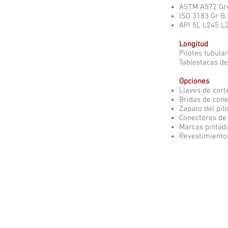
ASTM A572 Gr4
ISO 3183 Gr B, 
API 5L L245 L2
Longitud
Pilotes tubula
Tablestacas de
Opciones
Llaves de cort
Bridas de con
Zapato del pil
Conectores de 
Marcas pintad
Revestimientos